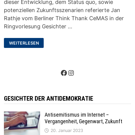
dieser Entwicklung, dem Status quo, sowie
potenziellen Zukunftsszenarien referierte Jan
Rathje vom Berliner Think Thank CeMAS in der
Ringvorlesung Gesichter …
ANTISEMITISMUS
WEITERLESEN
IM
INTERNET
–
VERGANGENHEIT,
GEGENWART,
ZUKUNFT
Facebook
Instagram
GESICHTER DER ANTIDEMOKRATIE
Antisemitismus im Internet –
Vergangenheit, Gegenwart, Zukunft
20. Januar 2023