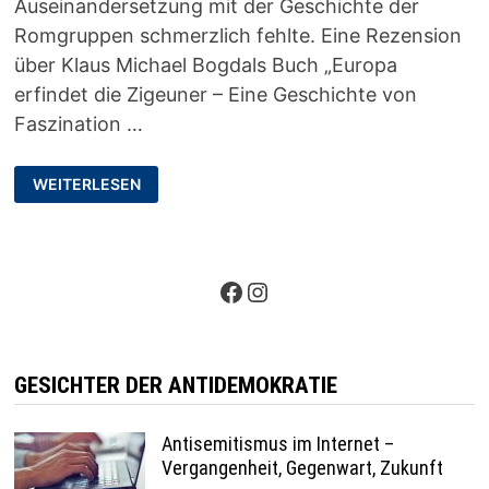
Auseinandersetzung mit der Geschichte der
Romgruppen schmerzlich fehlte. Eine Rezension
über Klaus Michael Bogdals Buch „Europa
erfindet die Zigeuner – Eine Geschichte von
Faszination …
“NOTHING
WEITERLESEN
ABOUT
US
WITHOUT
US!”-
FORSCHUNG
IM
KONTEXT
Facebook
Instagram
DER
ROMVÖLKER
GESICHTER DER ANTIDEMOKRATIE
Antisemitismus im Internet –
Vergangenheit, Gegenwart, Zukunft