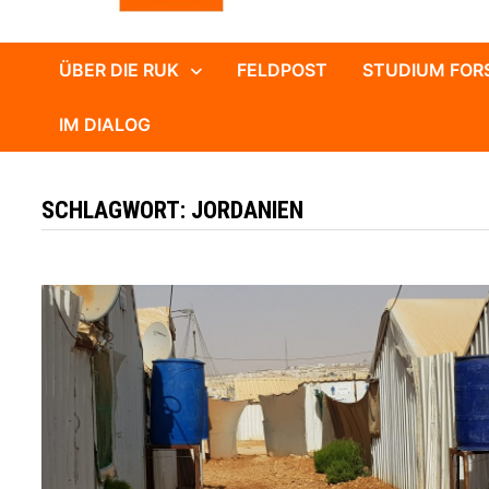
ÜBER DIE RUK
FELDPOST
STUDIUM FOR
IM DIALOG
SCHLAGWORT:
JORDANIEN