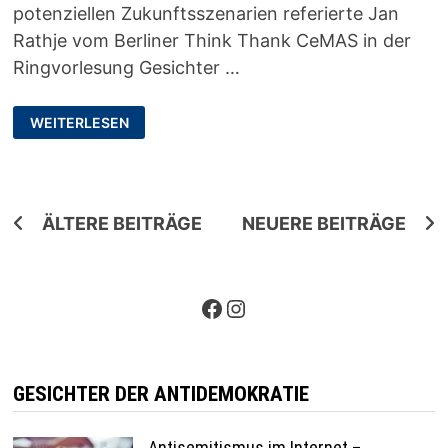
potenziellen Zukunftsszenarien referierte Jan
Rathje vom Berliner Think Thank CeMAS in der
Ringvorlesung Gesichter …
ANTISEMITISMUS
WEITERLESEN
IM
INTERNET
–
VERGANGENHEIT,
GEGENWART,
ZUKUNFT
Beitragsnavigation
ÄLTERE BEITRÄGE
NEUERE BEITRÄGE
Facebook
Instagram
GESICHTER DER ANTIDEMOKRATIE
Antisemitismus im Internet –