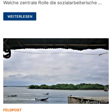
Welche zentrale Rolle die sozialarbeiterische …
SICH
WEITERLESEN
SELBST
NICHT
VERLIEREN:
SOZIALE
ARBEIT
MIT
TRAUMATISIERTEN
FRAUEN
FELDPOST