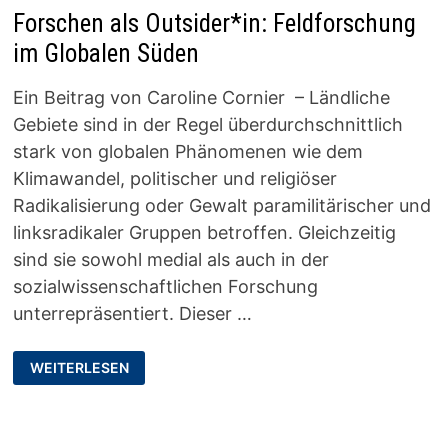
Forschen als Outsider*in: Feldforschung
im Globalen Süden
Ein Beitrag von Caroline Cornier – Ländliche
Gebiete sind in der Regel überdurchschnittlich
stark von globalen Phänomenen wie dem
Klimawandel, politischer und religiöser
Radikalisierung oder Gewalt paramilitärischer und
linksradikaler Gruppen betroffen. Gleichzeitig
sind sie sowohl medial als auch in der
sozialwissenschaftlichen Forschung
unterrepräsentiert. Dieser …
FORSCHEN
WEITERLESEN
ALS
OUTSIDER*IN:
FELDFORSCHUNG
IM
GLOBALEN
SÜDEN