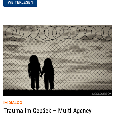
DIE
WEITERLESEN
EXTREME
RECHTE
IN
THÜRINGEN
–
[ERKENNEN.
VERSTEHEN.
ENTGEGENTRETEN]
IM DIALOG
Trauma im Gepäck – Multi-Agency