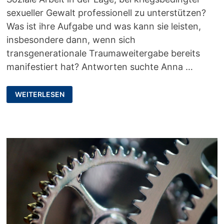
sexueller Gewalt professionell zu unterstützen?
Was ist ihre Aufgabe und was kann sie leisten,
insbesondere dann, wenn sich
transgenerationale Traumaweitergabe bereits
manifestiert hat? Antworten suchte Anna …
DER
WEITERLESEN
VERGANGENHEIT
BEGEGNEN:
KRIEGSGEWALT
UND
TRAUMAARBEIT
IN
BOSNIEN-
HERZEGOWINA