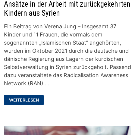
Ansätze in der Arbeit mit zurückgekehrten
Kindern aus Syrien
Ein Beitrag von Verena Jung – Insgesamt 37
Kinder und 11 Frauen, die vormals dem
sogenannten „Islamischen Staat“ angehörten,
wurden im Oktober 2021 durch die deutsche und
dänische Regierung aus Lagern der kurdischen
Selbstverwaltung in Syrien zurückgeholt. Passend
dazu veranstaltete das Radicalisation Awareness
Network (RAN) …
TRAUMA
WEITERLESEN
IM
GEPÄCK
–
MULTI-
AGENCY
ANSÄTZE
IN
DER