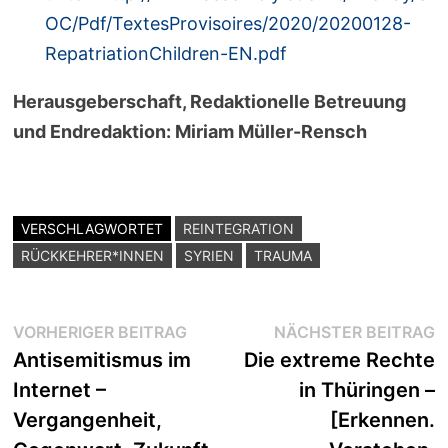
OC/Pdf/TextesProvisoires/2020/20200128-
RepatriationChildren-EN.pdf
Herausgeberschaft, Redaktionelle Betreuung
und Endredaktion: Miriam Müller-Rensch
VERSCHLAGWORTET
REINTEGRATION
RÜCKKEHRER*INNEN
SYRIEN
TRAUMA
Beitragsnavigation
Vorheriger
N
VORHERIGER BEITRAG
NÄCHSTER BEITRAG
Beitrag:
B
Antisemitismus im
Die extreme Rechte
Internet –
in Thüringen –
Vergangenheit,
[Erkennen.