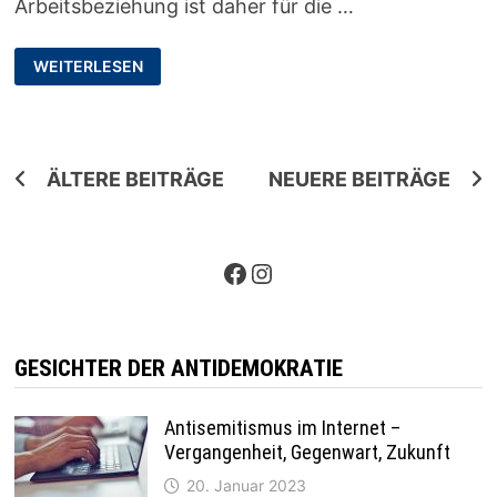
Arbeitsbeziehung ist daher für die …
VERTRAUENSVERHÄLTNIS
WEITERLESEN
UND
ZEUGNISVERWEIGERUNGSRECHT:
CONDITIO
SINE
QUA
NON
IN
Beitragsnavigation
ÄLTERE BEITRÄGE
NEUERE BEITRÄGE
DER
AUSSTIEGSARBEIT?
Facebook
Instagram
GESICHTER DER ANTIDEMOKRATIE
Antisemitismus im Internet –
Vergangenheit, Gegenwart, Zukunft
20. Januar 2023