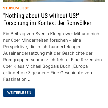
STUDIUM LIEST
“Nothing about US without US!”-
Forschung im Kontext der Romvölker
Ein Beitrag von Svenja Kleegrewe: Mit und nicht
nur über Minderheiten forschen – eine
Perspektive, die in jahrhundertelanger
Auseinandersetzung mit der Geschichte der
Romgruppen schmerzlich fehlte. Eine Rezension
über Klaus Michael Bogdals Buch „Europa
erfindet die Zigeuner – Eine Geschichte von
Faszination …
“NOTHING
WEITERLESEN
ABOUT
US
WITHOUT
US!”-
FORSCHUNG