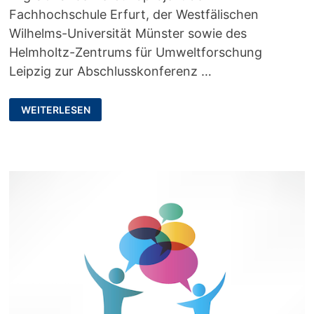
Fachhochschule Erfurt, der Westfälischen
Wilhelms-Universität Münster sowie des
Helmholtz-Zentrums für Umweltforschung
Leipzig zur Abschlusskonferenz …
MIGRATIONSBEZOGENE
WEITERLESEN
KONFLIKTE
ALS
HERAUSFORDERUNG
UND
CHANCE
FÜR
INSTITUTIONELLEN
WANDEL–
ABSCHLUSSKONFERENZ
DES
PROJEKTES
MIGRACHANCE