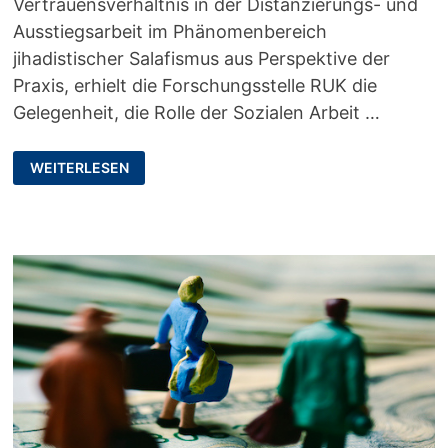
Vertrauensverhältnis in der Distanzierungs- und
Ausstiegsarbeit im Phänomenbereich
jihadistischer Salafismus aus Perspektive der
Praxis, erhielt die Forschungsstelle RUK die
Gelegenheit, die Rolle der Sozialen Arbeit …
EXTREMISMUSPRÄVENTION
WEITERLESEN
UND
AUSSTIEGSARBEIT:
EIN
ALTER
UND
NEUER
AUFTRAG
FÜR
DIE
SOZIALE
ARBEIT!