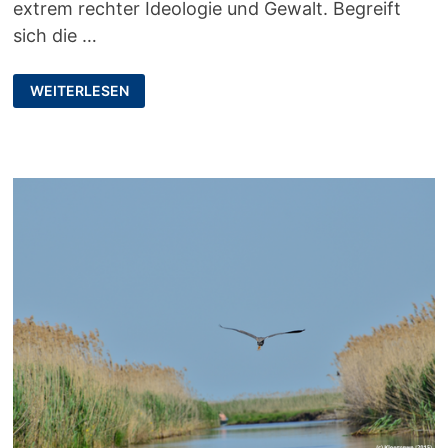
extrem rechter Ideologie und Gewalt. Begreift
sich die …
AUSSTIEGSARBEIT
WEITERLESEN
AUS
DER
EXTREMEN
RECHTEN
ALS
PROFESSIONELLE
SOZIALE
ARBEIT