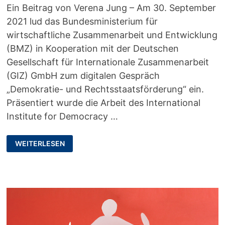
Ein Beitrag von Verena Jung – Am 30. September
2021 lud das Bundesministerium für
wirtschaftliche Zusammenarbeit und Entwicklung
(BMZ) in Kooperation mit der Deutschen
Gesellschaft für Internationale Zusammenarbeit
(GIZ) GmbH zum digitalen Gespräch
„Demokratie- und Rechtsstaatsförderung“ ein.
Präsentiert wurde die Arbeit des International
Institute for Democracy …
NICHT
WEITERLESEN
NUR
DENKEN
–
AUCH
HANDELN!
DEMOKRATIE-
UND
RECHTSSTAATSFÖRDERUNG
IN
ZEITEN
DER
COVID-